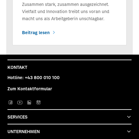
Zusammen stark, zusammen ausgezeichnet.
Vielfalt und Innovation treibt uns voran und
macht uns als Arbeitgeberin unschlagbar.
Beitrag lesen
KONTAKT
Hotline:
+43 800 010 100
Zum Kontaktformular
Post auf facebook
Post auf YouTube
Post auf LinkedIn
Post auf Instagra
SERVICES
UNTERNEHMEN