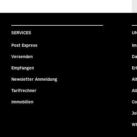
SERVICES
U
Post Express
Im
Versenden
Da
n
agram
Empfangen
Er
Newsletter Anmeldung
Al
Tarifrechner
Al
Immobilien
Co
Jo
Wh