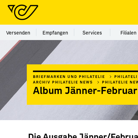
Menü Kategorie Versenden
Menü Kategorie Empfangen
Menü Kategorie Ser
Menü
Versenden
Empfangen
Services
Filialen
BRIEFMARKEN UND PHILATELIE
PHILATEL
ARCHIV PHILATELIE NEWS
PHILATELIE NE
Album Jänner-Februar
Die Ausgabe Jänner/Februa