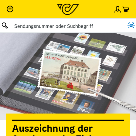
War
Einlog
Suche abschicken
Auszeichnung der