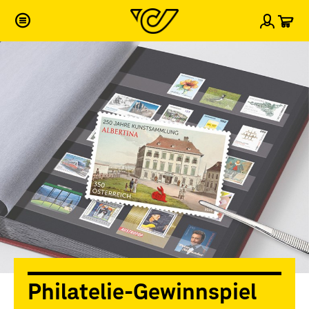
War
Einlog
Philatelie-Gewinnspiel