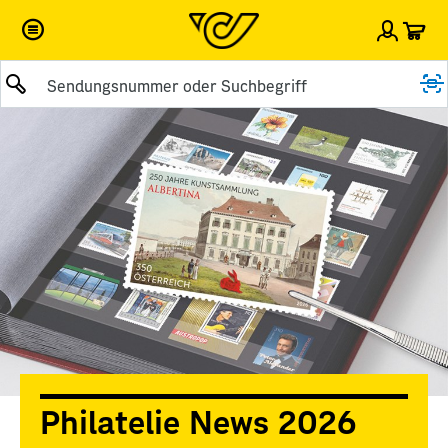
War
Einlog
Suche abschicken
Philatelie News 2026