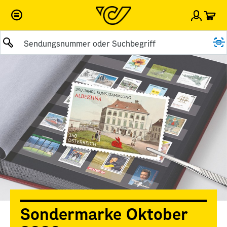
War
Einlog
Suche abschicken
Sondermarke Oktober