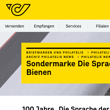
Menü Kategorie Versenden
Menü Kategorie Empfangen
Menü Kategorie Ser
Menü
Versenden
Empfangen
Services
Filialen
BRIEFMARKEN UND PHILATELIE
PHILATEL
ARCHIV PHILATELIE NEWS
PHILATELIE NE
Sondermarke Die Spra
Bienen
100 Jahre „Die Sprache der