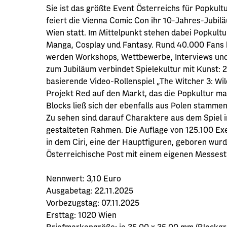
Sie ist das größte Event Österreichs für Popkul
feiert die Vienna Comic Con ihr 10-Jahres-Jubilä
Wien statt. Im Mittelpunkt stehen dabei Popkult
Manga, Cosplay und Fantasy. Rund 40.000 Fans b
werden Workshops, Wettbewerbe, Interviews un
zum Jubiläum verbindet Spielekultur mit Kunst:
basierende Video-Rollenspiel „The Witcher 3: Wi
Projekt Red auf den Markt, das die Popkultur ma
Blocks ließ sich der ebenfalls aus Polen stamme
Zu sehen sind darauf Charaktere aus dem Spiel
gestalteten Rahmen. Die Auflage von 125.100 Exem
in dem Ciri, eine der Hauptfiguren, geboren wurd
Österreichische Post mit einem eigenen Messest
Nennwert:
3,10 Euro
Ausgabetag:
22.11.2025
Vorbezugstag:
07.11.2025
Ersttag:
1020 Wien
Briefmarkengröße:
je 35,00 x 35,00 mm (Blockgr