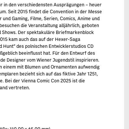
tur in den verschiedensten Ausprägungen – heuer
um. Seit 2015 findet die Convention in der Messe
ur und Gaming, Filme, Serien, Comics, Anime und
esuchen die Veranstaltung alljährlich, geboten
d Shows. Der spektakuläre Briefmarkenblock
 2015 kam auch das auf der Hexer-Saga
ld Hunt“ des polnischen Entwicklerstudios CD
ßgeblich beeinflusst hat. Für den Entwurf des
nde Designer vom Wiener Jugendstil inspirieren.
 in einem mit Blumen und Ornamenten aufwendig
plaren bezieht sich auf das fiktive Jahr 1251,
e. Bei der Vienna Comic Con 2025 ist die
and vertreten.
öße: 110,00 x 65,00 mm)