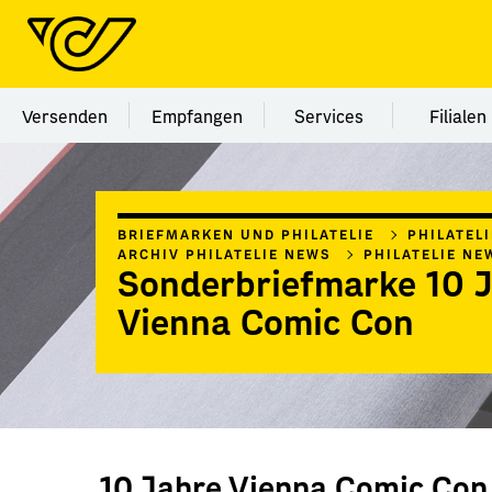
Menü Kategorie Versenden
Menü Kategorie Empfangen
Menü Kategorie Ser
Menü
Versenden
Empfangen
Services
Filialen
BRIEFMARKEN UND PHILATELIE
PHILATEL
ARCHIV PHILATELIE NEWS
PHILATELIE NE
Sonderbriefmarke 10 
Vienna Comic Con
10 Jahre Vienna Comic Con