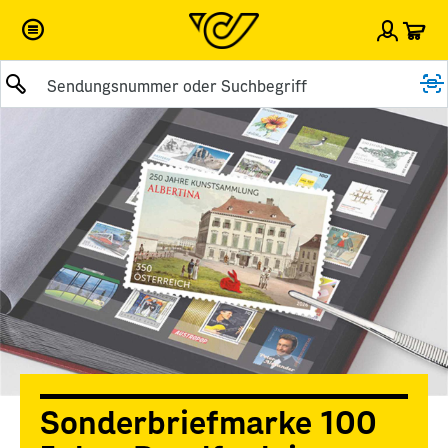
War
Einlog
Suche abschicken
Sonderbriefmarke 100