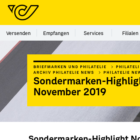
Menü Kategorie Versenden
Menü Kategorie Empfangen
Menü Kategorie Ser
Menü
Versenden
Empfangen
Services
Filialen
BRIEFMARKEN UND PHILATELIE
PHILATEL
ARCHIV PHILATELIE NEWS
PHILATELIE NE
Sondermarken-Highlig
November 2019
Sondermarken-Highlight N