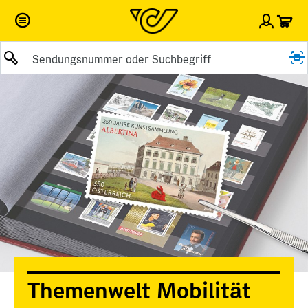
War
Einlog
Suche abschicken
Themenwelt Mobilität