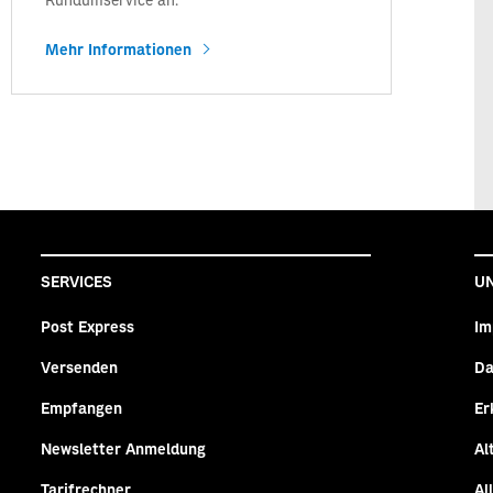
Mehr Informationen
SERVICES
U
Post Express
Im
Versenden
Da
n
agram
Empfangen
Er
Newsletter Anmeldung
Al
Tarifrechner
Al