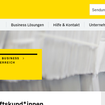
vices
 Kategorie Filialen
Menü Kategorie Business Lösungen
Menü Kategorie Hilfe 
Me
Business Lösungen
Hilfe & Kontakt
Unterne
R BUSINESS
TERREICH
ftskund*innen