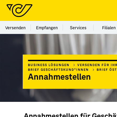
Menü Kategorie Versenden
Menü Kategorie Empfangen
Menü Kategorie Ser
Menü
Versenden
Empfangen
Services
Filialen
BUSINESS LÖSUNGEN
VERSENDEN FÜR IH
BRIEF GESCHÄFTSKUND*INNEN
BRIEF ÖS
Annahmestellen
Annahmestellen für Geschä