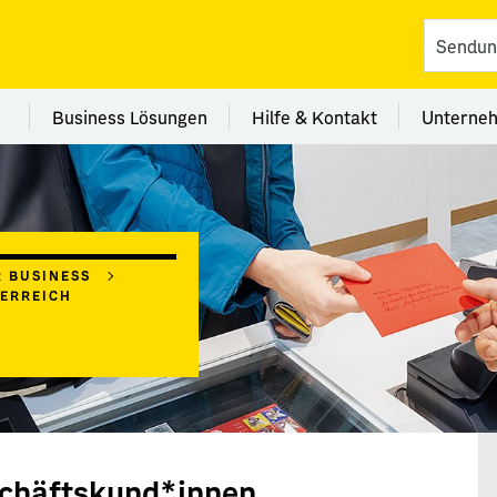
vices
 Kategorie Filialen
Menü Kategorie Business Lösungen
Menü Kategorie Hilfe 
Me
Business Lösungen
Hilfe & Kontakt
Unterne
R BUSINESS
TERREICH
schäftskund*innen