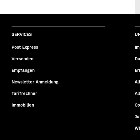
SERVICES
U
Post Express
Im
Versenden
Da
n
agram
Empfangen
Er
Newsletter Anmeldung
Al
Tarifrechner
Al
Immobilien
Co
Jo
Wh