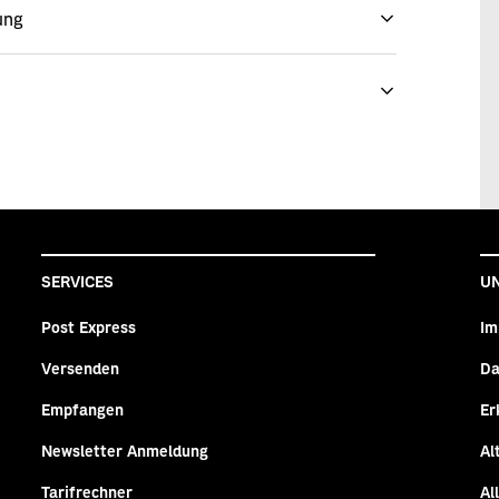
ung
SERVICES
U
Post Express
Im
Versenden
Da
n
agram
Empfangen
Er
Newsletter Anmeldung
Al
Tarifrechner
Al