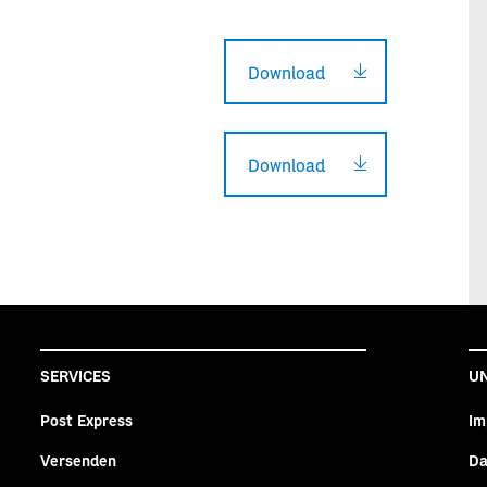
Download
Download
SERVICES
U
Post Express
Im
Versenden
Da