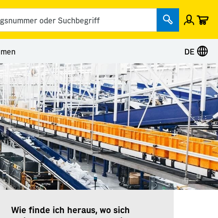
Wa
Einlog
Suche ab
& Kontakt
nü Kategorie Unternehmen
hmen
DE
Wie finde ich heraus, wo sich