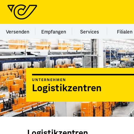
Menü Kategorie Versenden
Menü Kategorie Empfangen
Menü Kategorie Ser
Menü
Versenden
Empfangen
Services
Filialen
UNTERNEHMEN
Logistikzentren
Logistikzentren