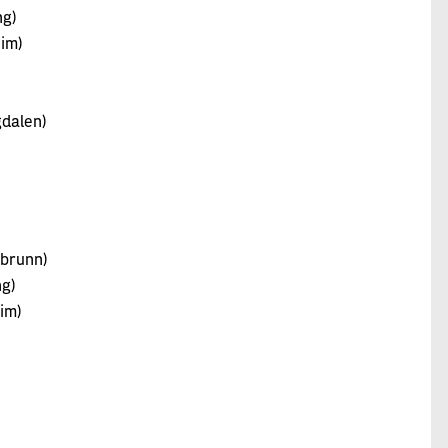
ng)
im)
gdalen)
nbrunn)
ng)
im)