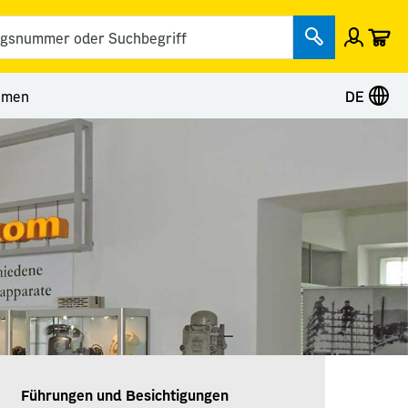
Wa
Einlog
Suche ab
& Kontakt
nü Kategorie Unternehmen
hmen
DE
Führungen und Besichtigungen