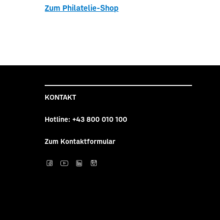
Zum Philatelie-Shop
KONTAKT
Hotline:
+43 800 010 100
Zum Kontaktformular
Post auf facebook
Post auf YouTube
Post auf LinkedI
Post auf Inst