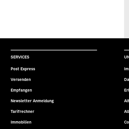
SERVICES
U
Post Express
Im
Versenden
Da
n
agram
Empfangen
Er
Newsletter Anmeldung
Al
Tarifrechner
Al
Immobilien
Co