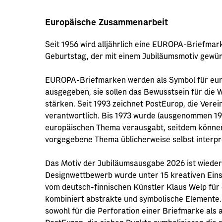
Europäische Zusammenarbeit
Seit 1956 wird alljährlich eine EUROPA-Briefmark
Geburtstag, der mit einem Jubiläumsmotiv gewür
EUROPA-Briefmarken werden als Symbol für eur
ausgegeben, sie sollen das Bewusstsein für die 
stärken. Seit 1993 zeichnet PostEurop, die Vere
verantwortlich. Bis 1973 wurde (ausgenommen 1
europäischen Thema verausgabt, seitdem können 
vorgegebene Thema üblicherweise selbst interpr
Das Motiv der Jubiläumsausgabe 2026 ist wieder f
Designwettbewerb wurde unter 15 kreativen Ein
vom deutsch-finnischen Künstler Klaus Welp für d
kombiniert abstrakte und symbolische Elemente. 
sowohl für die Perforation einer Briefmarke als a
PostEurop, die sieben Punkte symbolisieren die