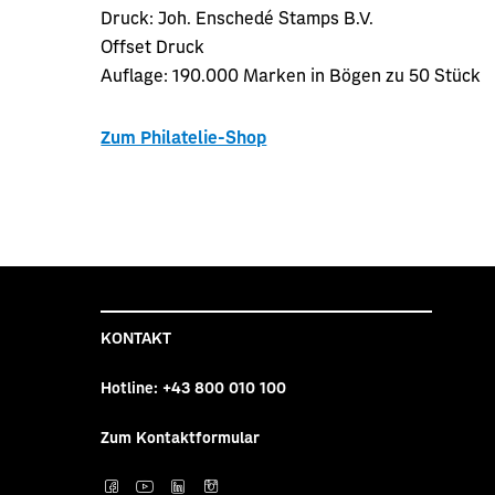
Druck:
Joh. Enschedé Stamps B.V.
Offset Druck
Auflage:
190.000 Marken in Bögen zu 50 Stück
Zum Philatelie-Shop
KONTAKT
Hotline:
+43 800 010 100
Zum Kontaktformular
Post auf facebook
Post auf YouTube
Post auf LinkedI
Post auf Inst