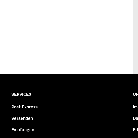
SERVICES
U
Post Express
Im
Versenden
Da
n
agram
Empfangen
Er