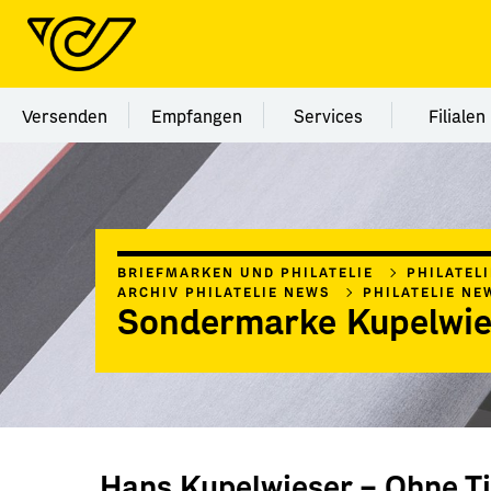
Menü Kategorie Versenden
Menü Kategorie Empfangen
Menü Kategorie Ser
Menü
Versenden
Empfangen
Services
Filialen
BRIEFMARKEN UND PHILATELIE
PHILATEL
ARCHIV PHILATELIE NEWS
PHILATELIE NE
Sondermarke Kupelwie
Hans Kupelwieser – Ohne Ti