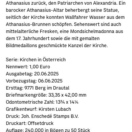
Athanasius zurück, den Patriarchen von Alexandria. Ein
barocker Athanasius-Altar beherbergt seine Statue,
seitlich der Kirche konnten Wallfahrer Wasser aus dem
Athanasius-Brunnen schöpfen. Sehenswert sind auch
mittelalterliche Fresken, eine Mondsichelmadonna aus
dem 17. Jahrhundert sowie die mit gemalten
Bildmedaillons geschmückte Kanzel der Kirche.
Serie:
Kirchen in Österreich
Nennwert:
1,00 Euro
Ausgabetag:
20.06.2025
Vorbezugstag:
06.06.2025
Ersttag:
9771 Berg im Drautal
Briefmarkengröße:
33,35 x 42,00 mm
Odontometrische Zahl:
13¾ x 14¼
Grafikentwurf:
Kirsten Lubach
Druck:
Joh. Enschedé Stamps B.V.
Druckart:
Offsetdruck
Auflage:
240.000 in Bögen zu 50 Stück