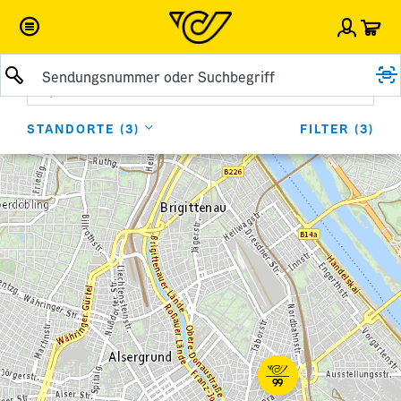
War
Einlog
Suche abschicken
Standortsuche durchführen
FILTER
(
3
)
STANDORTE
(
3
)