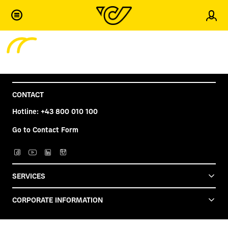
Sig
Standortfinder - Komponente wird geladen...
globalsearchamarillo - Komponente wird geladen...
CONTACT
Hotline:
+43 800 010 100
Go to Contact Form
SERVICES
CORPORATE INFORMATION