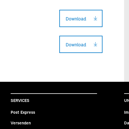
Download
Download
SERVICES
U
Post Express
Im
Versenden
Da