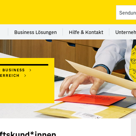
vices
 Kategorie Filialen
Menü Kategorie Business Lösungen
Menü Kategorie Hilfe 
Me
Business Lösungen
Hilfe & Kontakt
Unterne
R BUSINESS
TERREICH
ftskund*innen