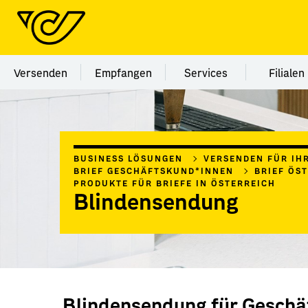
Menü Kategorie Versenden
Menü Kategorie Empfangen
Menü Kategorie Ser
Menü
Versenden
Empfangen
Services
Filialen
BUSINESS LÖSUNGEN
VERSENDEN FÜR IH
BRIEF GESCHÄFTSKUND*INNEN
BRIEF ÖS
PRODUKTE FÜR BRIEFE IN ÖSTERREICH
Blindensendung
Blindensendung für Geschä