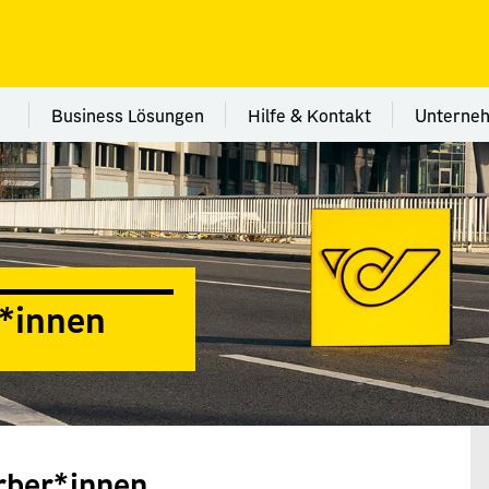
vices
 Kategorie Filialen
Menü Kategorie Business Lösungen
Menü Kategorie Hilfe 
Me
Business Lösungen
Hilfe & Kontakt
Unterne
*innen
rber*innen