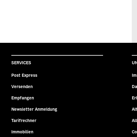
SERVICES
U
Post Express
Im
Versenden
Da
n
agram
Empfangen
Er
Newsletter Anmeldung
Al
Tarifrechner
Al
Immobilien
Co