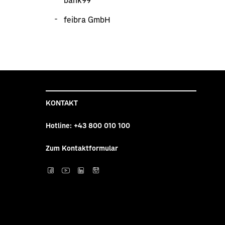
feibra GmbH
KONTAKT
Hotline:
+43 800 010 100
Zum Kontaktformular
Post auf facebook
Post auf YouTube
Post auf LinkedI
Post auf Inst