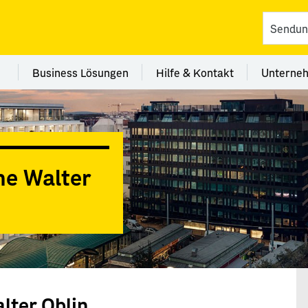
vices
 Kategorie Filialen
Menü Kategorie Business Lösungen
Menü Kategorie Hilfe 
Me
Business Lösungen
Hilfe & Kontakt
Unterne
he Walter
lter Oblin