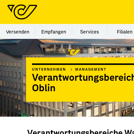
Menü Kategorie Versenden
Menü Kategorie Empfangen
Menü Kategorie Ser
Menü
Versenden
Empfangen
Services
Filialen
UNTERNEHMEN
MANAGEMENT
Verantwortungsbereic
Oblin
Verantwortungsbereiche Wa