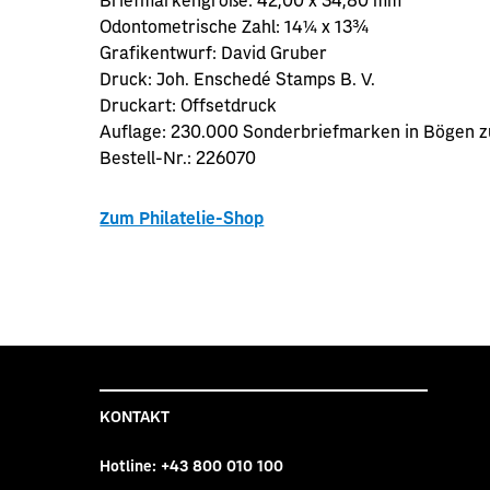
Odontometrische Zahl:
14¼ x 13¾
Grafikentwurf:
David Gruber
Druck:
Joh. Enschedé Stamps B. V.
Druckart:
Offsetdruck
Auflage:
230.000 Sonderbriefmarken in Bögen z
Bestell-Nr.:
226070
Zum Philatelie-Shop
KONTAKT
Hotline:
+43 800 010 100