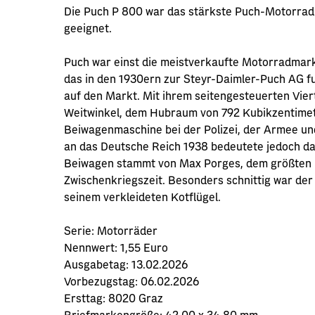
Die Puch P 800 war das stärkste Puch-Motorrad
geeignet.
Puch war einst die meistverkaufte Motorradmar
das in den 1930ern zur Steyr-Daimler-Puch AG f
auf den Markt. Mit ihrem seitengesteuerten Vier
Weitwinkel, dem Hubraum von 792 Kubikzentimet
Beiwagenmaschine bei der Polizei, der Armee u
an das Deutsche Reich 1938 bedeutete jedoch da
Beiwagen stammt von Max Porges, dem größten 
Zwischenkriegszeit. Besonders schnittig war der
seinem verkleideten Kotflügel.
Serie:
Motorräder
Nennwert:
1,55 Euro
Ausgabetag:
13.02.2026
Vorbezugstag:
06.02.2026
Ersttag:
8020 Graz
Briefmarkengröße:
42,00 x 34,80 mm