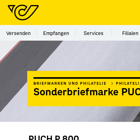
Menü Kategorie Versenden
Menü Kategorie Empfangen
Menü Kategorie Ser
Menü
Versenden
Empfangen
Services
Filialen
BRIEFMARKEN UND PHILATELIE
PHILATEL
Sonderbriefmarke PU
PUCH P 800