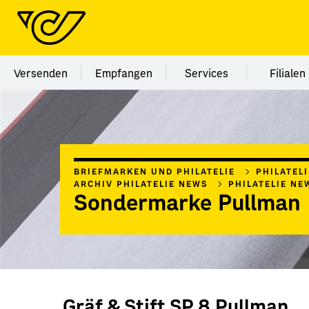
Menü Kategorie Versenden
Menü Kategorie Empfangen
Menü Kategorie Ser
Menü
Versenden
Empfangen
Services
Filialen
BRIEFMARKEN UND PHILATELIE
PHILATEL
ARCHIV PHILATELIE NEWS
PHILATELIE NE
Sondermarke Pullman
Gräf & Stift SP 8 Pullman