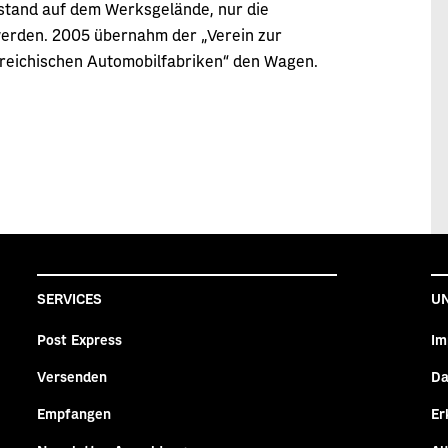
ustand auf dem Werksgelände, nur die
werden. 2005 übernahm der „Verein zur
rreichischen Automobilfabriken“ den Wagen.
SERVICES
U
Post Express
Im
Versenden
Da
n
agram
Empfangen
Er