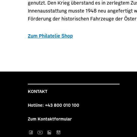
genutzt. Den Krieg überstand es in zerlegtem Z
Innenausstattung musste 1948 neu angefertigt 
Förderung der historischen Fahrzeuge der Öste
Zum Philatelie Shop
KONTAKT
Hotline:
+43 800 010 100
Zum Kontaktformular
Post auf facebook
Post auf YouTube
Post auf LinkedI
Post auf Inst