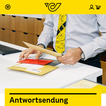
War
Einlog
Antwortsendung